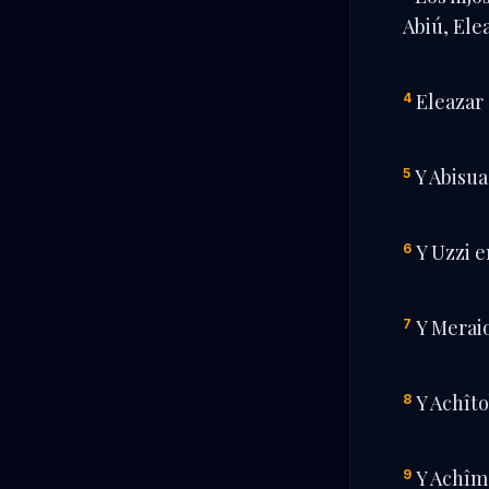
Abiú, Ele
Eleazar
4
Y Abisua
5
Y Uzzi 
6
Y Merai
7
Y Achît
8
Y Achîm
9