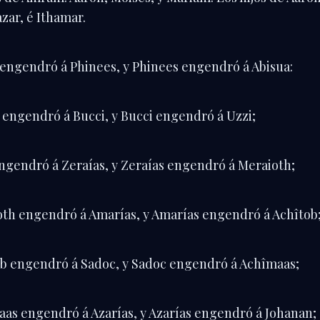
azar, é Ithamar.
 engendró á Phinees, y Phinees engendró á Abisua:
 engendró á Bucci, y Bucci engendró á Uzzi;
engendró á Zeraías, y Zeraías engendró á Meraioth;
oth engendró á Amarías, y Amarías engendró á Achîtob
ob engendró á Sadoc, y Sadoc engendró á Achîmaas;
aas engendró á Azarías, y Azarías engendró á Johanan;