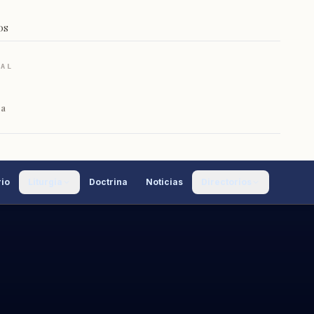
OS
RAL
ca
io
Liturgia
Doctrina
Noticias
Directorios