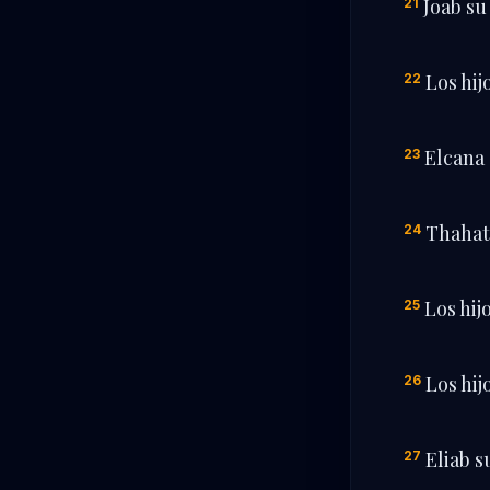
Joab su 
21
Los hij
22
Elcana s
23
Thahath
24
Los hij
25
Los hij
26
Eliab s
27