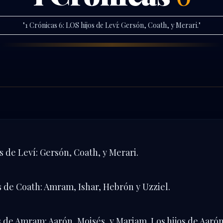
"
1 Crónicas 6: LOS hijos de Leví: Gersón, Coath, y Merari.
"
s de Leví: Gersón, Coath, y Merari.
s de Coath: Amram, Ishar, Hebrón y Uzziel.
s de Amram: Aarón, Moisés, y Mariam. Los hijos de Aaró