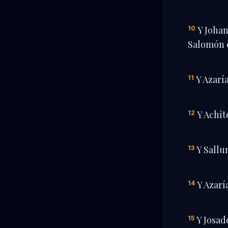
Y Johan
10
Salomón e
Y Azarí
11
Y Achît
12
Y Sallu
13
Y Azarí
14
Y Josad
15