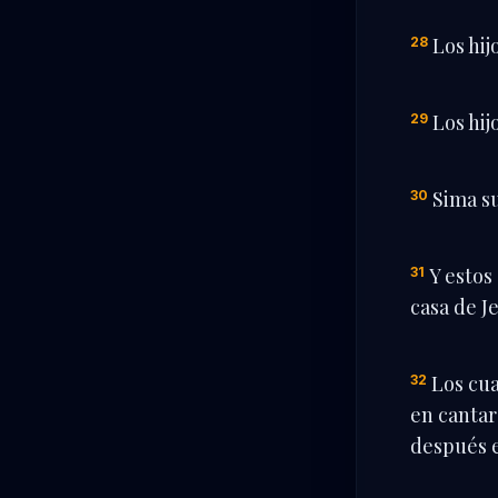
Los hij
28
Los hij
29
Sima su
30
Y estos
31
casa de J
Los cua
32
en cantar
después e