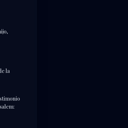
ijo,
de la
estimonio
usalem: