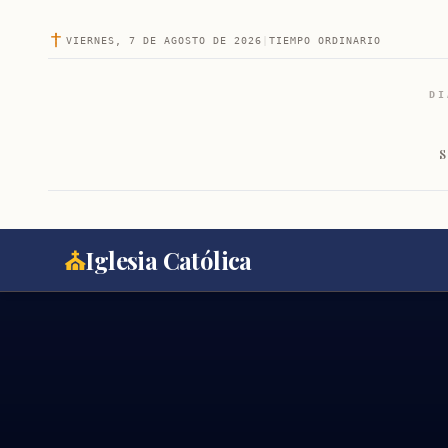
VIERNES, 7 DE AGOSTO DE 2026
|
TIEMPO ORDINARIO
DI
S
⛪
Iglesia Católica