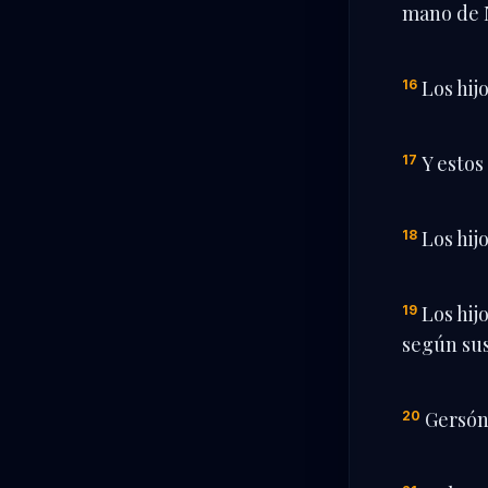
mano de 
Los hij
16
Y estos
17
Los hij
18
Los hij
19
según su
Gersón:
20