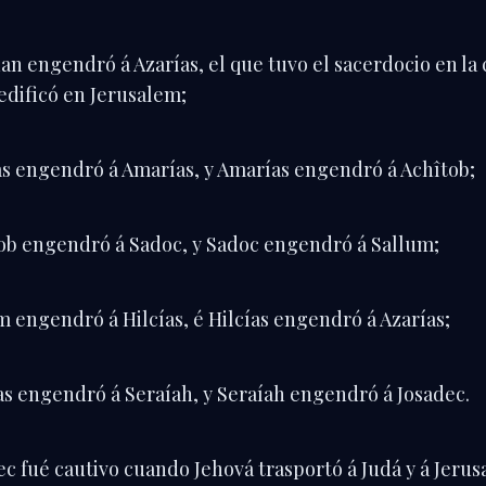
an engendró á Azarías, el que tuvo el sacerdocio en la
dificó en Jerusalem;
as engendró á Amarías, y Amarías engendró á Achîtob;
ob engendró á Sadoc, y Sadoc engendró á Sallum;
m engendró á Hilcías, é Hilcías engendró á Azarías;
as engendró á Seraíah, y Seraíah engendró á Josadec.
ec fué cautivo cuando Jehová trasportó á Judá y á Jeru