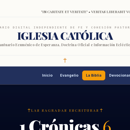
"IN CARITATE ET VERITATE" • VERITAS LIBERABIT V
ARIO DIGITAL INDEPENDIENTE DE FE Y COHESIÓN PASTO
IGLESIA CATÓLICA
antuario Ecuménico de Esperanza, Doctrina Oficial e Información Eclécti
Inicio
Evangelio
La Biblia
Devocionar
LAS SAGRADAS ESCRITURAS
1 Crónicas
6