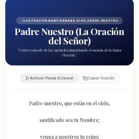
ILUSTRACIÓN NANO BANANA AI #O_
PADRE-NUESTRO
Padre Nuestro (La Oración
del Señor)
"
Cristo rodeado de los Apóstoles impartiendo el sermón de la Santa
Oración.
"
Activar Pauta Eclesial
Copiar Oración
Padre nuestro, que estás en el cielo,
santificado sea tu Nombre;
venga a nosotros tu reino;