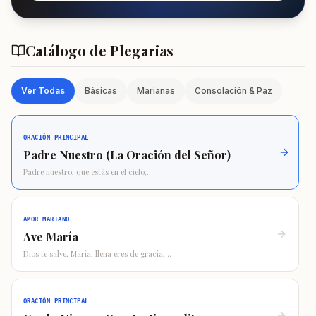
Catálogo de Plegarias
Ver Todas
Básicas
Marianas
Consolación & Paz
ORACIÓN PRINCIPAL
Padre Nuestro (La Oración del Señor)
Padre nuestro, que estás en el cielo,
...
AMOR MARIANO
Ave María
Dios te salve, María, llena eres de gracia,
...
ORACIÓN PRINCIPAL