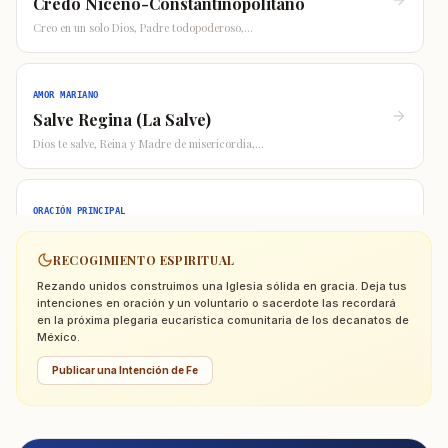
Credo Niceno-Constantinopolitano
Creo en un solo Dios, Padre todopoderoso,
...
AMOR MARIANO
Salve Regina (La Salve)
Dios te salve, Reina y Madre de misericordia,
...
ORACIÓN PRINCIPAL
Gloria al Padre (Doxología)
Gloria al Padre,
RECOGIMIENTO ESPIRITUAL
...
Rezando unidos construimos una Iglesia sólida en gracia. Deja tus
intenciones en oración y un voluntario o sacerdote las recordará
en la próxima plegaria eucarística comunitaria de los decanatos de
SANACIÓN Y CALMA
México.
Acto de Contrición
Publicar una Intención de Fe
Señor mío Jesucristo, Dios y Hombre verdadero,
...