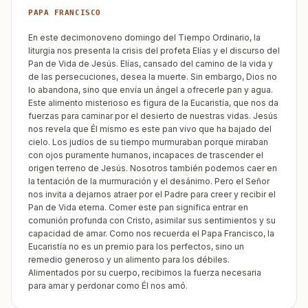
PAPA FRANCISCO
En este decimonoveno domingo del Tiempo Ordinario, la
liturgia nos presenta la crisis del profeta Elías y el discurso del
Pan de Vida de Jesús. Elías, cansado del camino de la vida y
de las persecuciones, desea la muerte. Sin embargo, Dios no
lo abandona, sino que envía un ángel a ofrecerle pan y agua.
Este alimento misterioso es figura de la Eucaristía, que nos da
fuerzas para caminar por el desierto de nuestras vidas. Jesús
nos revela que Él mismo es este pan vivo que ha bajado del
cielo. Los judíos de su tiempo murmuraban porque miraban
con ojos puramente humanos, incapaces de trascender el
origen terreno de Jesús. Nosotros también podemos caer en
la tentación de la murmuración y el desánimo. Pero el Señor
nos invita a dejarnos atraer por el Padre para creer y recibir el
Pan de Vida eterna. Comer este pan significa entrar en
comunión profunda con Cristo, asimilar sus sentimientos y su
capacidad de amar. Como nos recuerda el Papa Francisco, la
Eucaristía no es un premio para los perfectos, sino un
remedio generoso y un alimento para los débiles.
Alimentados por su cuerpo, recibimos la fuerza necesaria
para amar y perdonar como Él nos amó.