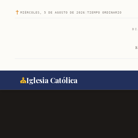
MIÉRCOLES, 5 DE AGOSTO DE 2026
|
TIEMPO ORDINARIO
DI
S
⛪
Iglesia Católica