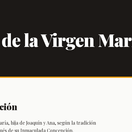
 de la Virgen Mar
ción
ría, hija de Joaquín y Ana, según la tradición
pués de su Inmaculada Concepción.