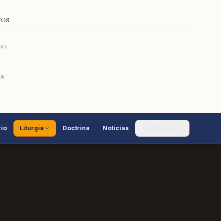
VOS
RAL
ca
io
Liturgia
Doctrina
Noticias
Directorios