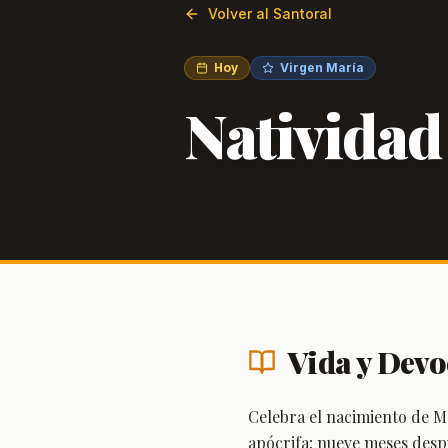
Volver al Santoral
Hoy
Virgen María
Natividad
Vida y Devo
Celebra el nacimiento de Ma
apócrifa; nueve meses des