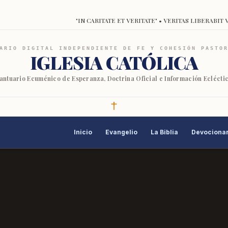
"IN CARITATE ET VERITATE" • VERITAS LIBERABIT 
ARIO DIGITAL INDEPENDIENTE DE FE Y COHESIÓN PASTO
IGLESIA CATÓLICA
antuario Ecuménico de Esperanza, Doctrina Oficial e Información Eclécti
Inicio
Evangelio
La Biblia
Devocionar