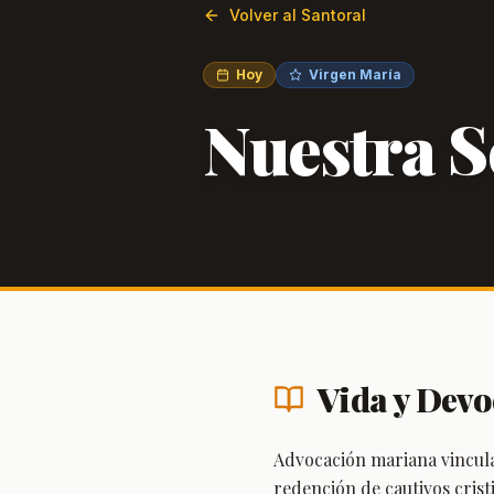
Volver al Santoral
Hoy
Virgen María
Nuestra S
Vida y Devo
Advocación mariana vincula
redención de cautivos crist