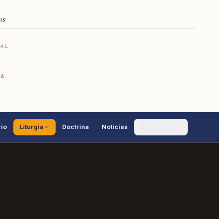
OS
RAL
ca
io
Liturgia
Doctrina
Noticias
Directorios