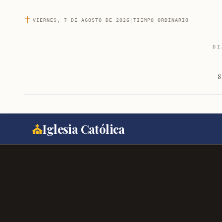
VIERNES, 7 DE AGOSTO DE 2026
|
TIEMPO ORDINARIO
DI
S
⛪
Iglesia Católica