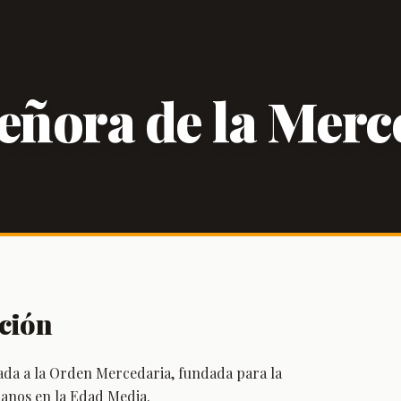
eñora de la Merc
ción
da a la Orden Mercedaria, fundada para la
ianos en la Edad Media.