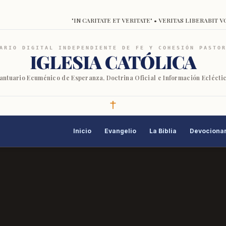
"IN CARITATE ET VERITATE" • VERITAS LIBERABIT V
ARIO DIGITAL INDEPENDIENTE DE FE Y COHESIÓN PASTO
IGLESIA CATÓLICA
antuario Ecuménico de Esperanza, Doctrina Oficial e Información Eclécti
Inicio
Evangelio
La Biblia
Devocionar