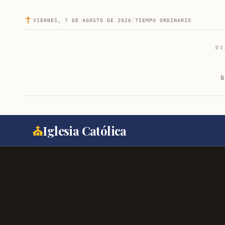
VIERNES, 7 DE AGOSTO DE 2026
|
TIEMPO ORDINARIO
DI
S
⛪
Iglesia Católica