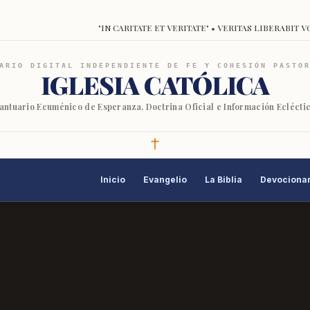
"IN CARITATE ET VERITATE" • VERITAS LIBERABIT V
ARIO DIGITAL INDEPENDIENTE DE FE Y COHESIÓN PASTO
IGLESIA CATÓLICA
antuario Ecuménico de Esperanza, Doctrina Oficial e Información Eclécti
Inicio
Evangelio
La Biblia
Devocionar