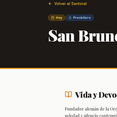
Volver al Santoral
Hoy
Presbítero
San Bruno
Vida y Devo
Fundador alemán de la Orde
soledad y silencio contemp