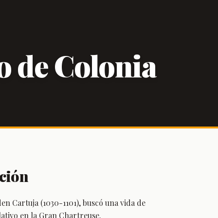
 de Colonia
ción
n Cartuja (1030-1101), buscó una vida de
lativo en la Gran Chartreuse.