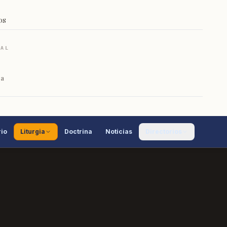
OS
RAL
ca
io
Liturgia
Doctrina
Noticias
Directorios