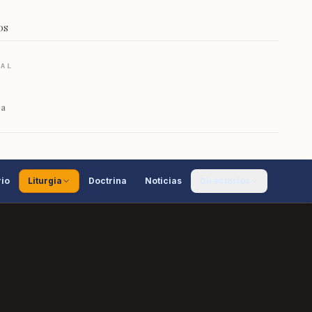
OS
RAL
ca
io
Liturgia
Doctrina
Noticias
Directorios