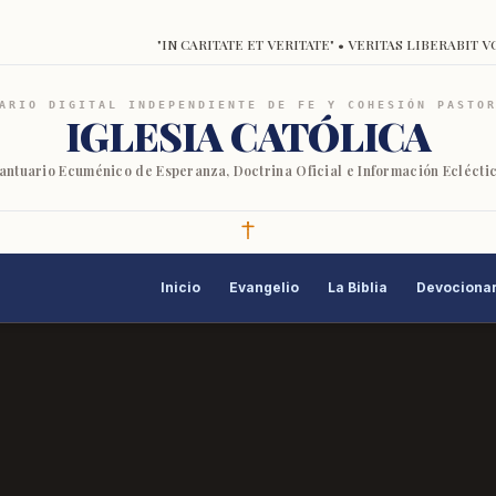
"IN CARITATE ET VERITATE" • VERITAS LIBERABIT V
ARIO DIGITAL INDEPENDIENTE DE FE Y COHESIÓN PASTO
IGLESIA CATÓLICA
antuario Ecuménico de Esperanza, Doctrina Oficial e Información Eclécti
Inicio
Evangelio
La Biblia
Devocionar