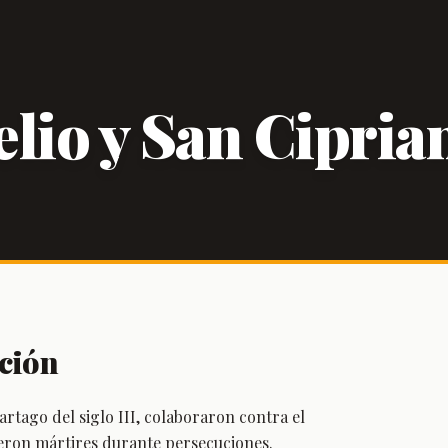
lio y San Cipria
ción
rtago del siglo III, colaboraron contra el
eron mártires durante persecuciones.