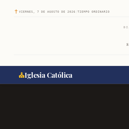
VIERNES, 7 DE AGOSTO DE 2026
|
TIEMPO ORDINARIO
DI
S
⛪
Iglesia Católica