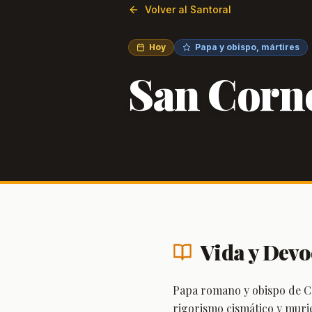
Volver al Santoral
Hoy
Papa y obispo, mártires
San Corne
Vida y Devo
Papa romano y obispo de Ca
rigorismo cismático y muri