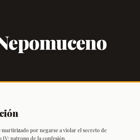
 Nepomuceno
ción
 martirizado por negarse a violar el secreto de
 IV; patrono de la confesión.