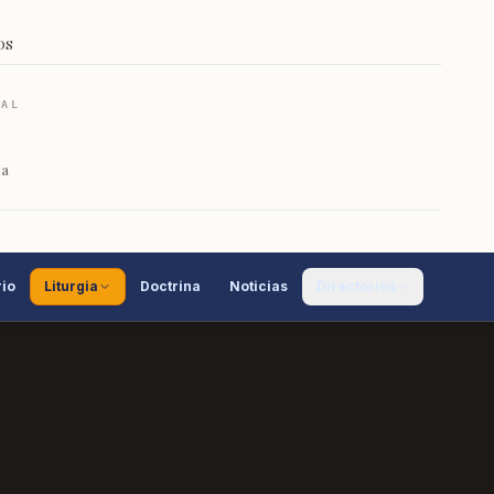
OS
RAL
ca
io
Liturgia
Doctrina
Noticias
Directorios