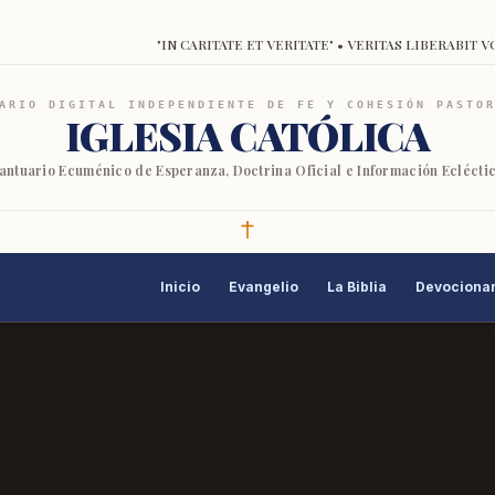
"IN CARITATE ET VERITATE" • VERITAS LIBERABIT V
ARIO DIGITAL INDEPENDIENTE DE FE Y COHESIÓN PASTO
IGLESIA CATÓLICA
antuario Ecuménico de Esperanza, Doctrina Oficial e Información Eclécti
Inicio
Evangelio
La Biblia
Devocionar