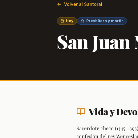
Volver al Santoral
Hoy
Presbítero y mártir
San Juan
Vida y Devo
Sacerdote checo (1345-1393)
confesión del rey Wenceslao