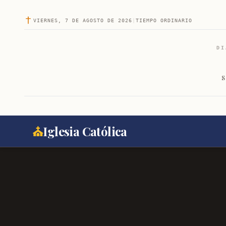
VIERNES, 7 DE AGOSTO DE 2026
|
TIEMPO ORDINARIO
DI
S
⛪
Iglesia Católica