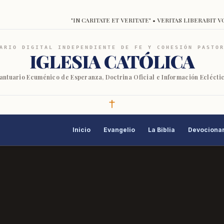
"IN CARITATE ET VERITATE" • VERITAS LIBERABIT V
ARIO DIGITAL INDEPENDIENTE DE FE Y COHESIÓN PASTO
IGLESIA CATÓLICA
antuario Ecuménico de Esperanza, Doctrina Oficial e Información Eclécti
Inicio
Evangelio
La Biblia
Devocionar