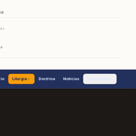
OS
RAL
ca
io
Liturgia
Doctrina
Noticias
Directorios