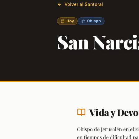
Volver al Santoral
Hoy
Obispo
San Narci
Vida y Devo
Obispo de Jerusalén en el s
en tiempos de dificultad pa