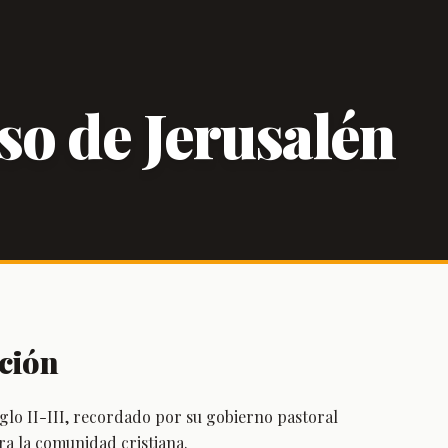
so de Jerusalén
ción
iglo II-III, recordado por su gobierno pastoral
ra la comunidad cristiana.