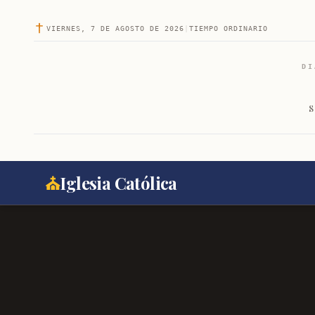
VIERNES, 7 DE AGOSTO DE 2026
|
TIEMPO ORDINARIO
DI
S
⛪
Iglesia Católica