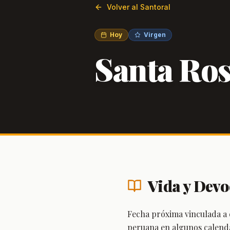
Volver al Santoral
Hoy
Virgen
Santa Rosa
Vida y Devo
Fecha próxima vinculada a 
peruana en algunos calend