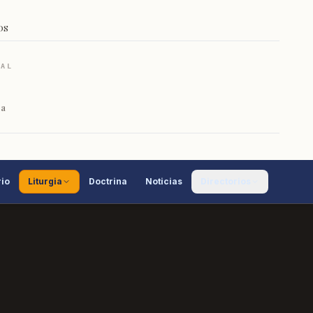
OS
RAL
ca
io
Liturgia
Doctrina
Noticias
Directorios