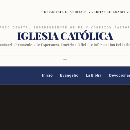
"IN CARITATE ET VERITATE" • VERITAS LIBERABIT V
ARIO DIGITAL INDEPENDIENTE DE FE Y COHESIÓN PASTO
IGLESIA CATÓLICA
antuario Ecuménico de Esperanza, Doctrina Oficial e Información Eclécti
Inicio
Evangelio
La Biblia
Devocionar