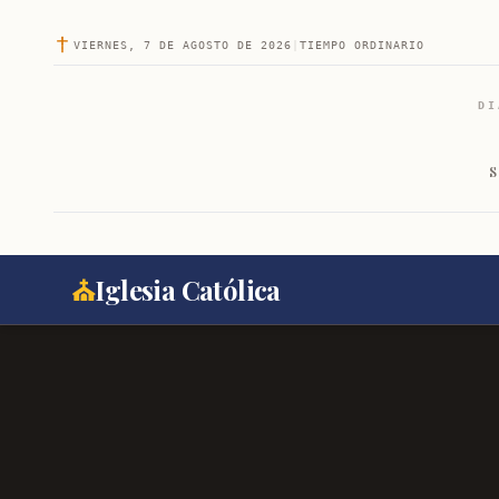
VIERNES, 7 DE AGOSTO DE 2026
|
TIEMPO ORDINARIO
DI
S
⛪
Iglesia Católica