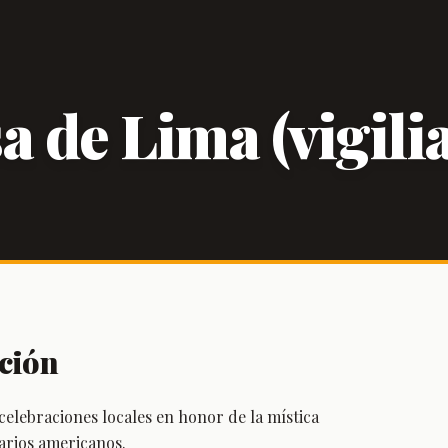
 de Lima (vigilia
ción
celebraciones locales en honor de la mística
arios americanos.